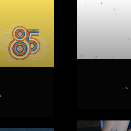
Una 
.