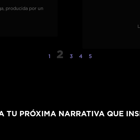
ga, producida por un
L
2
1
3
4
5
A TU PRÓXIMA NARRATIVA QUE INS