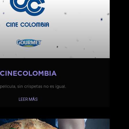
CINECOLOMBIA
película, sin crispetas no es igual.
LEER MÁS