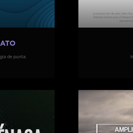
MATO
gía de punta.
I