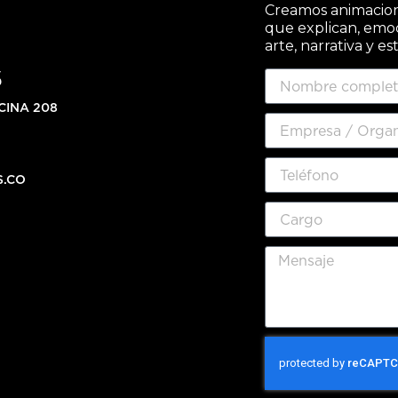
Creamos animacione
que explican, emo
arte, narrativa y es
S
CINA 208
S.CO