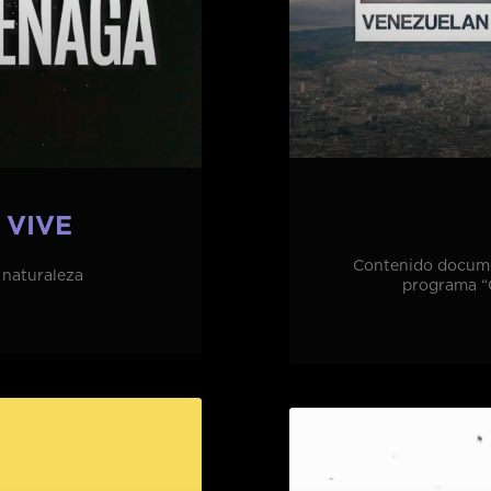
 VIVE
Contenido documen
 naturaleza
programa “