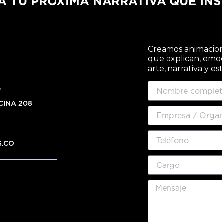
A TU PRÓXIMA NARRATIVA QUE INS
Creamos animacione
que explican, emo
arte, narrativa y es
S
CINA 208
S.CO