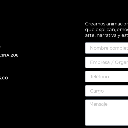
Creamos animacione
que explican, emo
arte, narrativa y es
S
CINA 208
S.CO