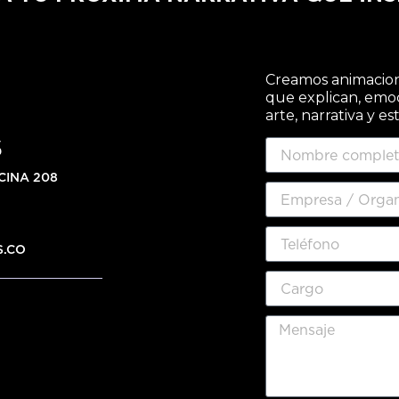
Creamos animacione
que explican, emo
arte, narrativa y es
S
CINA 208
S.CO